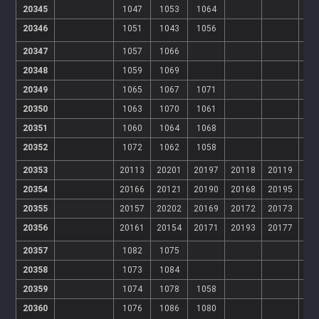
20345
1047
1053
1064
20346
1051
1043
1056
20347
1057
1066
20348
1059
1069
20349
1065
1067
1071
20350
1063
1070
1061
20351
1060
1064
1068
20352
1072
1062
1058
20353
20113
20201
20197
20118
20119
20
20354
20166
20121
20190
20168
20195
20
20355
20157
20202
20169
20172
20173
20
20356
20161
20154
20171
20193
20177
20
20357
1082
1075
20358
1073
1084
20359
1074
1078
1058
20360
1076
1086
1080