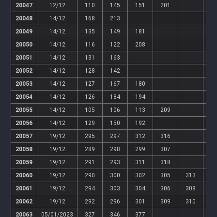
20047
12/12
110
145
151
201
20048
14/12
168
213
20049
14/12
135
149
181
20050
14/12
116
122
208
20051
14/12
131
163
20052
14/12
128
142
20053
14/12
127
167
180
20054
14/12
126
184
194
20055
14/12
105
106
113
209
20056
14/12
129
150
192
20057
19/12
295
297
312
316
20058
19/12
289
298
299
307
20059
19/12
291
293
311
318
20060
19/12
290
300
302
305
313
3
20061
19/12
294
303
304
306
308
3
20062
19/12
292
296
301
309
310
3
20063
05/01/2023
327
346
377