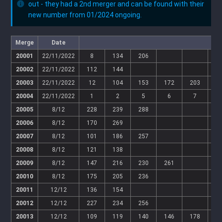
out - they had a 2nd merger and can be found with their
new number from 01/2024 ongoing.
Merge
Date
20001
22/11/2022
8
134
206
20002
22/11/2022
112
144
20003
22/11/2022
12
104
153
172
203
20004
22/11/2022
1
2
5
6
7
1
20005
8/12
228
239
288
20006
8/12
170
269
20007
8/12
101
186
257
20008
8/12
121
138
20009
8/12
147
216
230
261
20010
8/12
175
205
236
20011
12/12
136
154
20012
12/12
227
234
256
20013
12/12
109
119
140
146
178
2