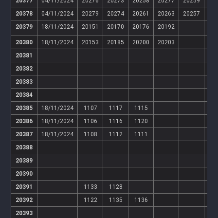
20377
04/11/2024
20276
20273
20258
20277
20259
20
20378
04/11/2024
20279
20274
20261
20263
20257
20
20379
18/11/2024
20151
20170
20176
20192
20380
18/11/2024
20153
20185
20200
20203
20381
20382
20383
20384
20385
18/11/2024
1107
1117
1115
20386
18/11/2024
1106
1116
1120
20387
18/11/2024
1108
1112
1111
20388
20389
20390
20391
1133
1128
20392
1122
1135
1136
20393